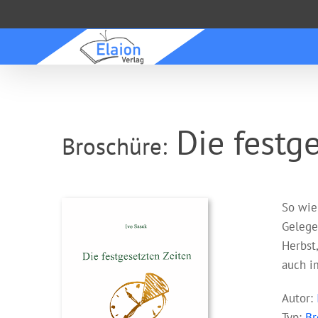
Zum
Inhalt
springen
Die festge
Broschüre:
So wie
Gelege
Herbst,
auch i
Autor:
Typ:
Br