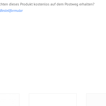
hten dieses Produkt kostenlos auf dem Postweg erhalten?
estellformular
Broschüre:
: Ruhe
Br
Anleitung zum
um
Apostol
Abzocken