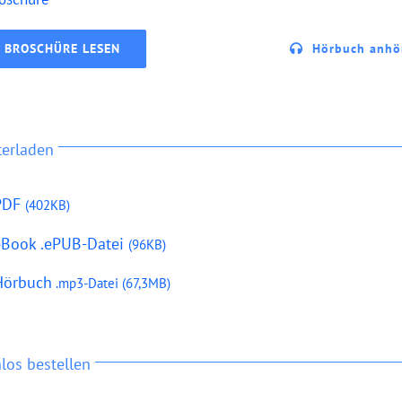
BROSCHÜRE LESEN
Hörbuch anhö
terladen
PDF
(402KB)
eBook .ePUB-Datei
(96KB)
Hörbuch
.mp3-Datei
(67,3MB)
los bestellen