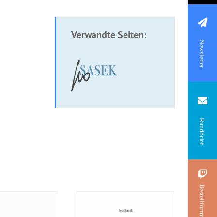
Verwandte Seiten:
Newsletter
oschüre:
Broschüre: Das
Rundbrief
ische Gebete
brausende Meer
Bestellformular