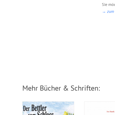
Sie möc
→ zum B
Bilderbuch: Der
Broschuere
Bettler vom Schloss
rings
Mehr Bücher & Schriften: