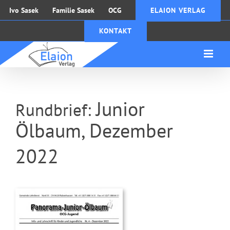
Zum
Ivo Sasek
Familie Sasek
OCG
ELAION VERLAG
Inhalt
KONTAKT
springen
Junior
Rundbrief:
Ölbaum, Dezember
2022