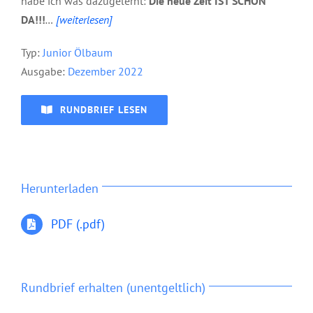
habe ich was dazugelernt:
Die neue Zeit IST SCHON
DA!!!
…
[weiterlesen]
Typ:
Junior Ölbaum
Ausgabe:
Dezember
2022
RUNDBRIEF LESEN
Herunterladen
PDF (.pdf)
Rundbrief erhalten (unentgeltlich)