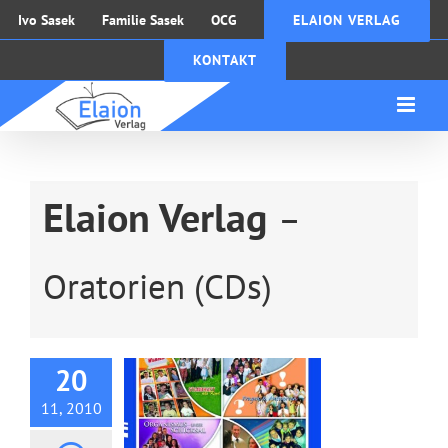
Zum
Ivo Sasek
Familie Sasek
OCG
ELAION VERLAG
Inhalt
KONTAKT
springen
Elaion Verlag
–
Oratorien (CDs)
CD: Lieder der 8
Oratorien
20
11, 2010