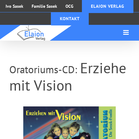
Zum
Ivo Sasek
Familie Sasek
OCG
ELAION VERLAG
Inhalt
KONTAKT
springen
Erziehe
Oratoriums-CD:
mit Vision