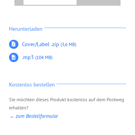
11. 11_Abendlied_2
12. 12_Komm Bruder
13. 13_Werde Licht
Herunterladen
14. 14_Hi Kate
Cover/Label .zip
(3,6 MB)
15. 15_Kuesse mich
.mp3
(104 MB)
Kostenlos bestellen
Sie möchten dieses Produkt kostenlos auf dem Postweg
erhalten?
→ zum Bestellformular