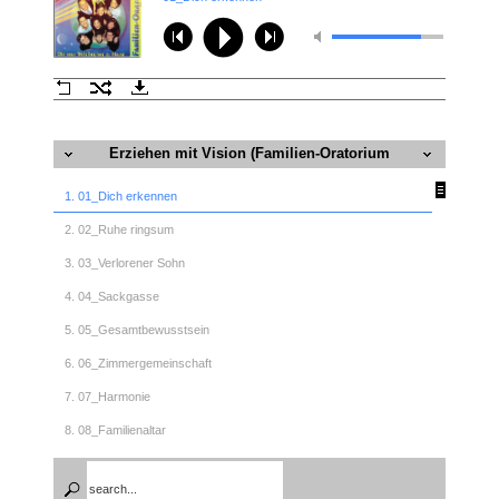
Erziehen mit Vision (Familien-Oratorium
2005)
1. 01_Dich erkennen
2. 02_Ruhe ringsum
3. 03_Verlorener Sohn
4. 04_Sackgasse
5. 05_Gesamtbewusstsein
6. 06_Zimmergemeinschaft
7. 07_Harmonie
8. 08_Familienaltar
9. 09_Einheit Ehe
10. 10_Abendlied_1