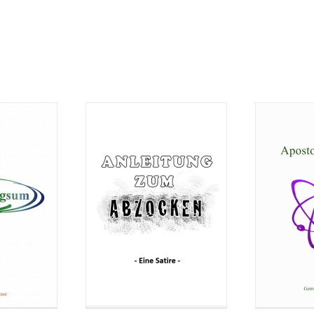
Anleitung zum
um
Apostol
Abzocken