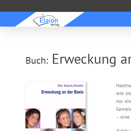
Zum
Inhalt
springen
Erweckung an
Buch:
Hautna
wie sie
nur ei
Gemein
– eine
Autor: