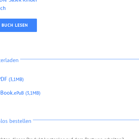
uch
BUCH LESEN
terladen
PDF
(3,1MB)
eBook.
ePuB
(3,1MB)
los bestellen