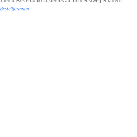
hten dieses Produkt kostenlos auf dem Postweg erhalten?
estellformular
Broschüre:
: Ruhe
Br