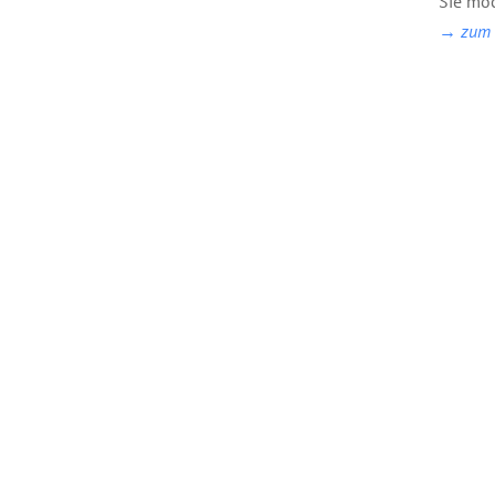
Sie möc
→ zum B
Bilderbuch: Der
Broschuere