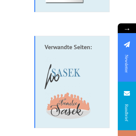
→
Verwandte Seiten:
Newsletter
Rundbrief
oschüre:
Broschüre: Das