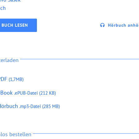
uch
BUCH LESEN
Hörbuch anhö
terladen
PDF
(1,7MB)
eBook
.ePUB-Datei
(212 KB)
Hörbuch
.mp3-Datei
(285 MB)
los bestellen