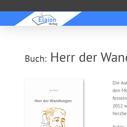
Zum
Inhalt
springen
Herr der Wan
Buch:
Die Au
den Me
fessel
2012 w
herzbe
Autor: