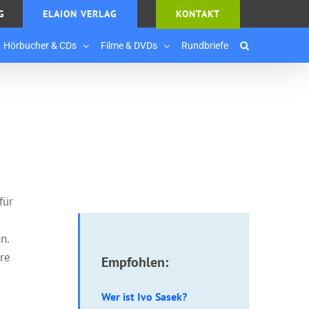
G
ELAION VERLAG
KONTAKT
Hörbucher & CDs
Filme & DVDs
Rundbriefe
für
n
n.
re
Empfohlen:
Wer ist Ivo Sasek?