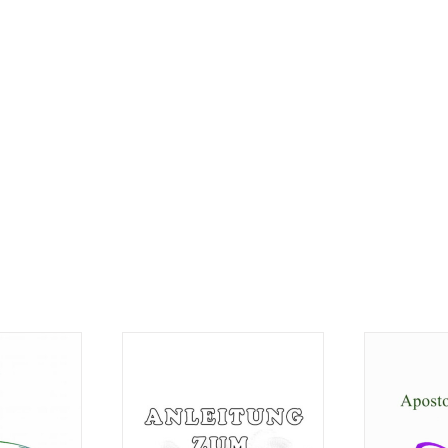
Broschüre:
: Ruhe
Br
Anleitung zum
um
Apostol
Abzocken