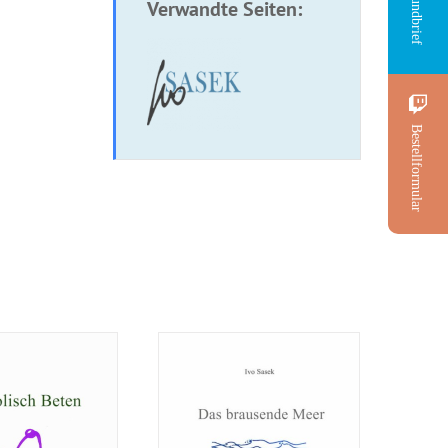
Rundbrief
Verwandte Seiten:
Bestellformular
oschüre:
Broschüre: Das
ische Gebete
brausende Meer