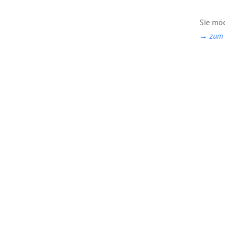
Sie möc
→ zum B