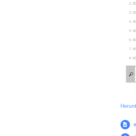
2. 
3. 
4. 
5. 
6. 
7. 
8. 
9. 
10.
11.
12.
13.
Herun
14.
15.
16.