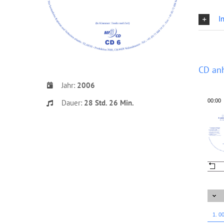
I
CD an
Jahr:
2006
00:00
Dauer:
28 Std. 26 Min.
1. 