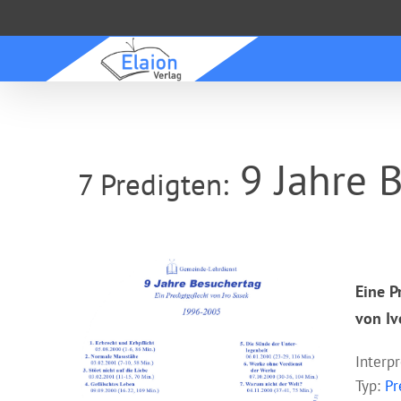
Zum
Inhalt
springen
9 Jahre 
7 Predigten:
Eine 
von Iv
Interp
Typ:
Pr