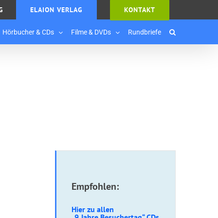
G
ELAION VERLAG
KONTAKT
Hörbucher & CDs
Filme & DVDs
Rundbriefe
Empfohlen:
Hier zu allen
„9 Jahre Besuchertag“ CDs