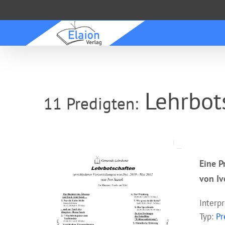
Zum
Inhalt
springen
Lehrbot
11 Predigten:
Eine 
von Iv
Interp
Typ:
Pr