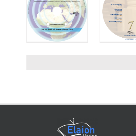
33. 
34. 
35. 
36. 
37. 
38. 
39. 
40. 
41. 
42. 
43. 
44. 
45. 
46. 
47. 