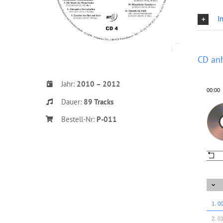
I
CD an
Jahr:
2010 – 2012
00:00
Dauer:
89 Tracks
Bestell-Nr:
P-011
1. 0
2. 0