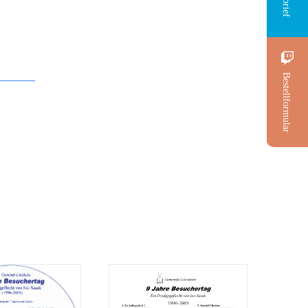
Bestellformular
Predigt: 9 Jahre
gt: 9 Jahre
Besuchertag CD 2
ertag CD 1