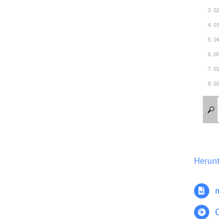
3. 0
4. 0
5. 0
6. 0
7. 0
8. 0
9. 0
10. 
11. 
12. 
13. 
Herun
14. 
15. 
16. 
17. 