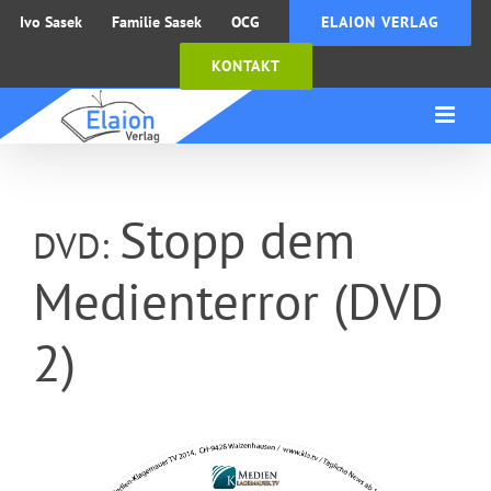
Zum
Ivo Sasek
Familie Sasek
OCG
ELAION VERLAG
Inhalt
KONTAKT
springen
Stopp dem
DVD:
Medienterror (DVD
2)