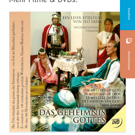
Rundbrief
Bestellformular
DVD: 2 Evangelisationstreffen –
Himmlisches Leben und Göttliche
Fundamente