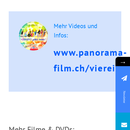
Mehr Videos und
Infos:
www.panorama-
→
film.ch/viereint/
Das Geheimnis Gottes
Newsletter
Mehr Filme & DVDs: