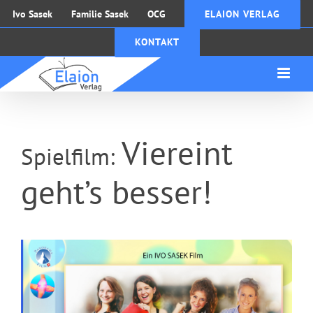
Zum
Ivo Sasek
Familie Sasek
OCG
ELAION VERLAG
Inhalt
KONTAKT
springen
Viereint
Spielfilm:
geht’s besser!