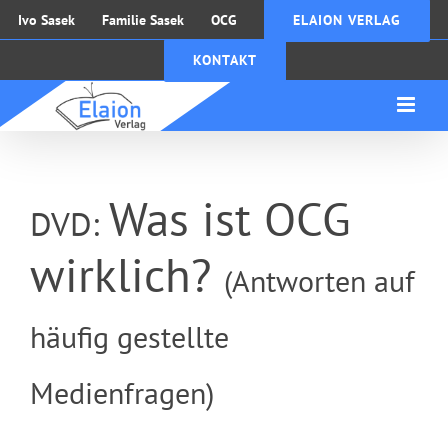
Zum
Ivo Sasek
Familie Sasek
OCG
ELAION VERLAG
Inhalt
KONTAKT
springen
Was ist OCG
DVD:
wirklich?
(Antworten auf
häufig gestellte
Medienfragen)