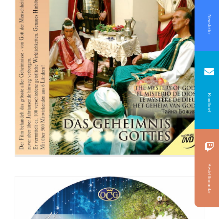
Newsletter
DVD: 2 Evangelisationstreffen –
Himmlisches Leben und Göttliche
Rundbrief
Fundamente
Bestellformular