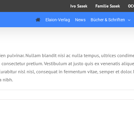
Ivo Sasek
Familie Sasek
OC
Elaion-Verlag
News
Bücher & Schriften
ien pulvinar. Nullam blandit nisi ac nulla tempus, ultrices condim
bh consectetur pretium. Vestibulum at justo quis ex venenatis aliqu
rabitur nisl nisl, consequat in fermentum vitae, semper et dolor.
a nibh.