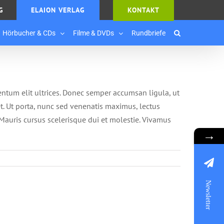
G
ELAION VERLAG
KONTAKT
Hörbucher & CDs
Filme & DVDs
Rundbriefe
entum elit ultrices. Donec semper accumsan ligula, ut
et. Ut porta, nunc sed venenatis maximus, lectus
 Mauris cursus scelerisque dui et molestie. Vivamus
→
Newsletter