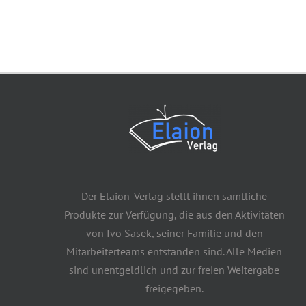
Der Elaion-Verlag stellt ihnen sämtliche
Produkte zur Verfügung, die aus den Aktivitäten
von Ivo Sasek, seiner Familie und den
Mitarbeiterteams entstanden sind. Alle Medien
sind unentgeldlich und zur freien Weitergabe
freigegeben.