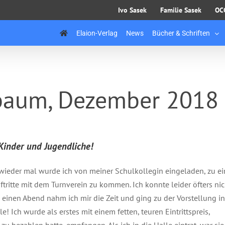
Ivo Sasek
Familie Sasek
OC
Elaion-Verlag
News
Bücher & Schriften
baum, Dezember 2018
Kinder und Jugendliche!
wieder mal wurde ich von meiner Schulkollegin eingeladen, zu e
uftritte mit dem Turnverein zu kommen. Ich konnte leider öfters nic
einen Abend nahm ich mir die Zeit und ging zu der Vorstellung in
le! Ich wurde als erstes mit einem fetten, teuren Eintrittspreis,
 zu bezahlen hatte, empfangen. Als ich in die Halle eintrat, war sie