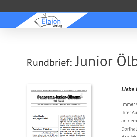
Zum
Inhalt
springen
Junior Öl
Rundbrief:
Liebe 
Immer 
ihrer A
an dem 
Dorfhal
den ich