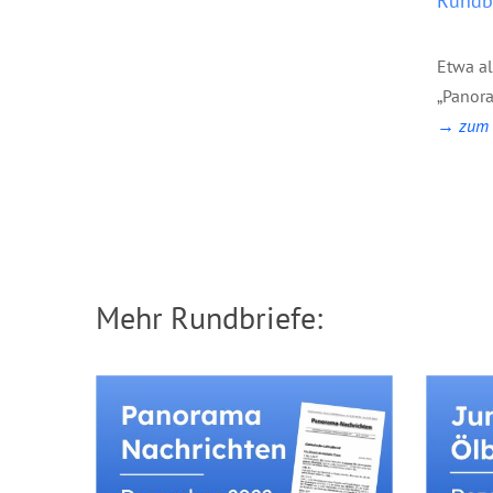
Rundbr
Etwa a
„Panora
→ zum B
Mehr Rundbriefe: