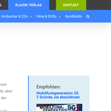
G
ELAION VERLAG
KONTAKT
Hörbucher & CDs
Filme & DVDs
Rundbriefe
inem
Empfohlen:
ht, aber
Mobilfunkgeneration 5G
5 Gründe, sie
abzulehnen
 der
 voll