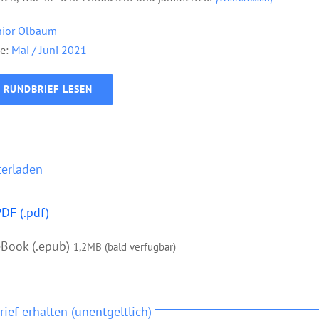
nior Ölbaum
e:
Mai / Juni
2021
RUNDBRIEF LESEN
terladen
DF (.pdf)
eBook (.epub)
1,2MB (bald verfügbar)
ief erhalten (unentgeltlich)