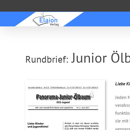
Zum
Inhalt
springen
Junior Öl
Rundbrief:
Liebe K
Jeden M
verabsc
funktio
sie mit
verpass