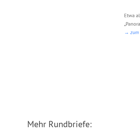
Etwa a
„Panora
→ zum B
Mehr Rundbriefe: