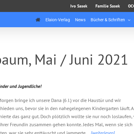
Ivo Sasek
Familie Sasek
OC
Elaion-Verlag
News
Bücher & Schriften
baum, Mai / Juni 2021
inder und Jugendliche!
orgen bringe ich unsere Dana (6 J.) vor die Haustür und wir
hieden uns, bevor sie in den nahegelegenen Kindergarten läuft. 
nierte das ganz gut. Doch plötzlich wollte sie nur noch loslaufen
 ihrer Freundin zusammen gehen konnte. Jedes Mal, wenn sie sich
ten, war sie sehr enttäuscht und jammerte
…
[weiterlesen]