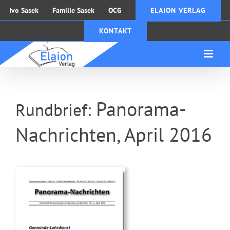
Zum
Ivo Sasek
Familie Sasek
OCG
ELAION VERLAG
Inhalt
KONTAKT
springen
Panorama-
Rundbrief:
Nachrichten, April 2016