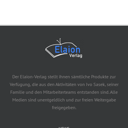
Der Elaion-Verlag stellt ihnen sämtliche Produkte zur
Verfügung, die aus den Aktivitäten von Ivo Sasek, seiner
Familie und den Mitarbeiterteams entstanden sind. Alle
Medien sind unentgeldlich und zur freien Weitergabe
freigegeben.