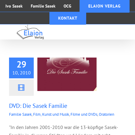
Zum
Ivo Sasek
Familie Sasek
OCG
ELAION VERLAG
Inhalt
KONTAKT
springen
DVD: Die Sasek
Familie
29
10, 2010
DVD: Die Sasek Familie
Familie Sasek
,
Film, Kunst und Musik
,
Filme und DVDs
,
Oratorien
"In den Jahren 2001-2010 war die 13-köpfige Sasek-