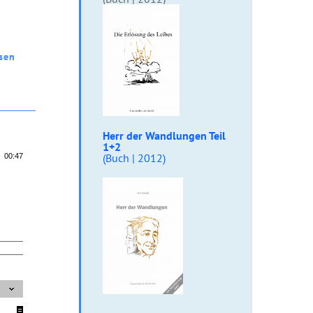
sen
Herr der
Wandlungen Teil
1+2
(Buch | 2012)
00:47