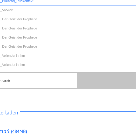
1_Buchtitel_Rückentext
2_Vorwort
3_Der Geist der Prophetie
4_Der Geist der Prophetie
5_Der Geist der Prophetie
6_Der Geist der Prophetie
7_Vollendet in Ihm
8_Vollendet in Ihm
9_Vollendet in Ihm
100_Die organische Dimension des Passahs
101_Die organische Dimension des Passahs
102_Die organische Dimension des Passahs
103_Die organische Dimension des Passahs
terladen
104_Die organische Dimension des Passahs
105_Die organische Dimension des Passahs
.mp3
(484MB)