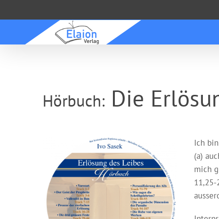
Zum
Inhalt
springen
Die Erlösu
Hörbuch:
Ich bi
(a) auc
mich gl
11,25-
ausser
Interp