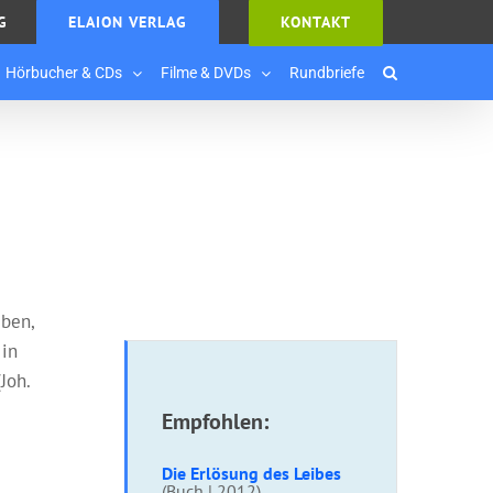
G
ELAION VERLAG
KONTAKT
Hörbucher & CDs
Filme & DVDs
Rundbriefe
eben,
 in
Joh.
Empfohlen:
Die Erlösung des Leibes
(Buch | 2012)