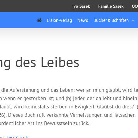
Ivo Sasek
Familie Sasek
OC
Elaion-Verlag
News
Bücher & Schriften
ng des Leibes
n die Auferstehung und das Leben; wer an mich glaubt, wird l
h wenn er gestorben ist; und (b) jeder, der da lebt und hinein
aubt, wird keinesfalls sterben in Ewigkeit. Glaubst du dies?“ (
26). Dieses Buch ruft verkannte Verheissungen und Tatsachen
ordentlicher Art ins Bewusstsein zurück.
ret:
Ivo Sasek