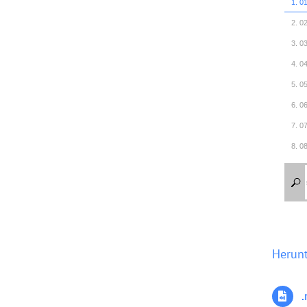
1. 0
2. 0
3. 0
4. 0
5. 0
6. 0
7. 0
8. 0
9. 0
10. 
11. 
12. 
13. 
Herun
14. 
15. 