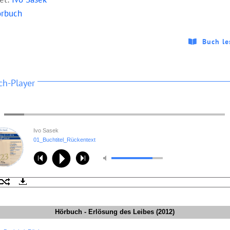
rbuch
Buch le
ch-Player
Ivo Sasek
01_Buchtitel_Rückentext
Hörbuch - Erlösung des Leibes (2012)