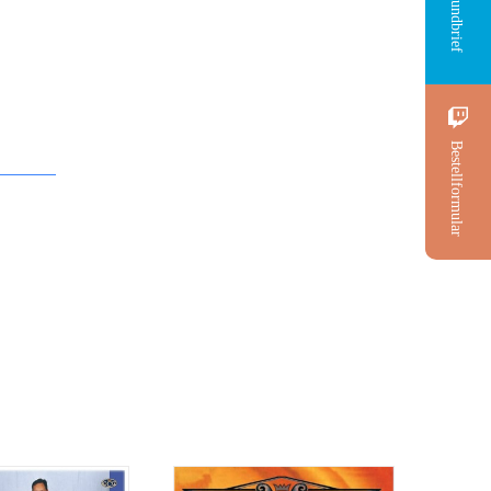
Rundbrief
Bestellformular
CD: Der Salomons
eziehung zu
Wunsch
Gott