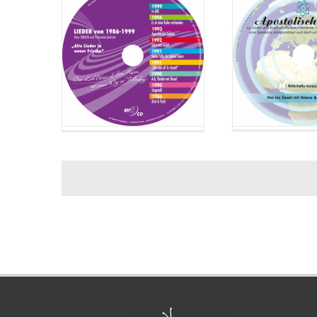
31. 
32. 
33. 
34. 
35. 
36. 
37. 
38. 
39. 
40. 
41. 
42. 
43. 
44. 
45. 