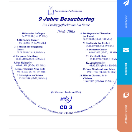
55. 06_Theologische Argumente
56. 07_Theologische Argumente
Newsletter
57. 08_Theologische Argumente
58. 09_Theologische Argumente
59. 10_Theologische Argumente
60. 11_Theologische Argumente
61. 12_Lied_Buch der Buecher_Paul_[16-02]
Rundbrief
62. 13_Lied_Dein Wort macht mir Mut_IrinaKinderchor_[15-43a]
Predigt: 9 Jahre Besuchertag CD 4
63. 14_Wissenschaftliche Argumente
64. 15_Wissenschaftliche Argumente
65. 16_Wissenschaftliche Argumente
66. 17_Wissenschaftliche Argumente
Bestellformular
67. 18_Wissenschaftliche Argumente
68. 19_Wissenschaftliche Argumente
69. 20_Wissenschaftliche Argumente