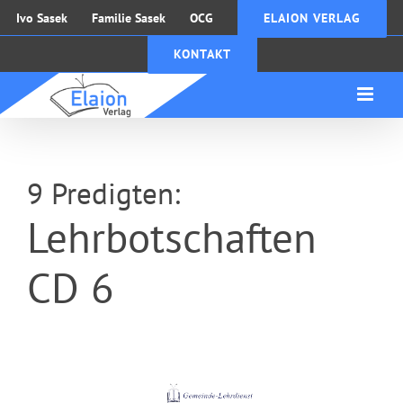
Zum
Ivo Sasek
Familie Sasek
OCG
ELAION VERLAG
Inhalt
KONTAKT
springen
9 Predigten:
Lehrbotschaften
CD 6