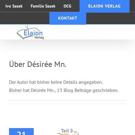
Zum
Ivo Sasek
Familie Sasek
OCG
ELAION VERLAG
Inhalt
KONTAKT
springen
Über
Désirée Mn.
Der Autor hat bisher keine Details angegeben.
Bisher hat Désirée Mn., 13 Blog Beiträge geschrieben.
Buch: Herr der
Wandlungen Teil 3
21